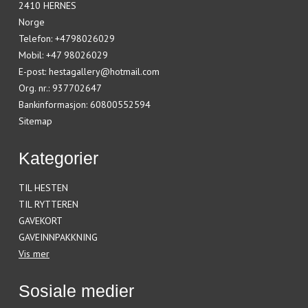
2410 HERNES
Norge
Telefon
:
+4798026029
Mobil
:
+47 98026029
E-post
:
hestagallery@hotmail.com
Org. nr.
:
937702647
Bankinformasjon
:
60800552594
Sitemap
Kategorier
TIL HESTEN
TIL RYTTEREN
GAVEKORT
GAVEINNPAKKNING
Vis mer
Sosiale medier