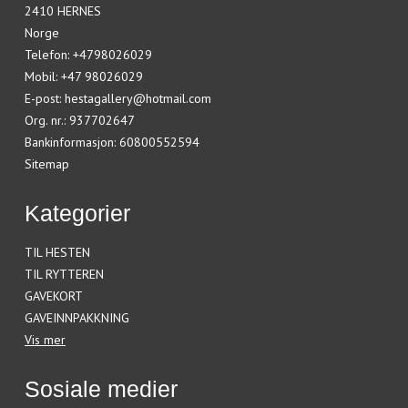
2410 HERNES
Norge
Telefon
:
+4798026029
Mobil
:
+47 98026029
E-post
:
hestagallery@hotmail.com
Org. nr.
:
937702647
Bankinformasjon
:
60800552594
Sitemap
Kategorier
TIL HESTEN
TIL RYTTEREN
GAVEKORT
GAVEINNPAKKNING
Vis mer
Sosiale medier