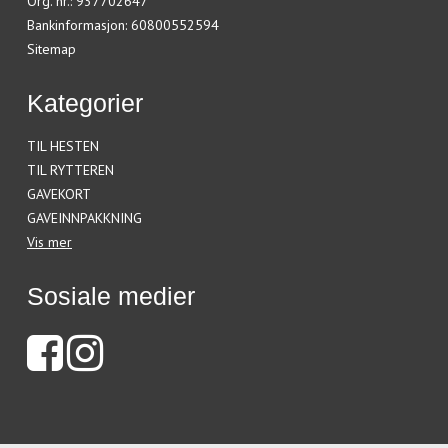
Org. nr.
:
937702647
Bankinformasjon
:
60800552594
Sitemap
Kategorier
TIL HESTEN
TIL RYTTEREN
GAVEKORT
GAVEINNPAKKNING
Vis mer
Sosiale medier