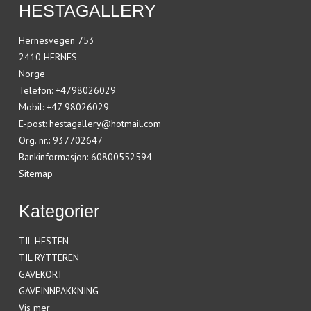
HESTAGALLERY
Hernesvegen 753
2410 HERNES
Norge
Telefon
:
+4798026029
Mobil
:
+47 98026029
E-post
:
hestagallery@hotmail.com
Org. nr.
:
937702647
Bankinformasjon
:
60800552594
Sitemap
Kategorier
TIL HESTEN
TIL RYTTEREN
GAVEKORT
GAVEINNPAKKNING
Vis mer