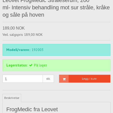
Leovet FrogMedic Stråleserum, 200
ml- Intensiv behandling mot sur stråle, kråke
og såle på hoven
189,00 NOK
Veil. salgspris 189,00 NOK
Modell/varenr.:
192003
Lagerstatus:
På lager
stk.
Legg i kurv
Beskrivelse
FrogMedic fra Leovet